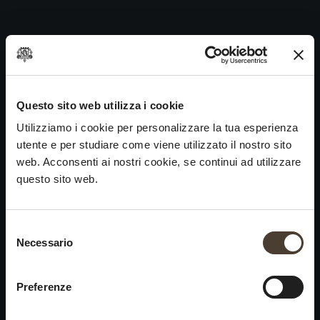
Annamaria Clementi 2009
Skip
to
Navigazione
Precedente:
Cuvée Prestige Rosé 45 – 2020
content
articoli
Prossimo
Annamaria Clementi 2008
VINI
IDENTITÀ
ARTE
Questo sito web utilizza i cookie
Utilizziamo i cookie per personalizzare la tua esperienza
Franciacorta
La Storia e i Valori
Scultura
utente e per studiare come viene utilizzato il nostro sito
Vini Bianchi
La Viticoltura
Fotografia
web. Acconsenti ai nostri cookie, se continui ad utilizzare
Vini Rossi
Il Metodo
questo sito web.
Vini del Passato
Selezione del consenso
VISITA LA
News
Necessario
×
CANTINA
Contatti
Scopri Ca' del Bosco
Chiusura estiva
Rimani in contatto
Preferenze
Prenota una visita
Lavora con noi
Si informa che saremo
Eventi