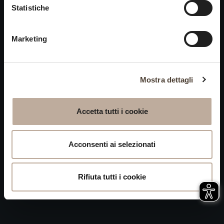
Cookies
Statistiche
chiusi alle visite nei giorni
Privacy
15 e 16 agosto.
Marketing
Accessibilità
Mappa del Sito
Attivazione
Mostra dettagli
procedura
Whistleblowing
Accetta tutti i cookie
P.IVA 04050710989 VIA ALBANO ZANELLA, 13 25030
ERBUSCO (BS)
Acconsenti ai selezionati
Rifiuta tutti i cookie