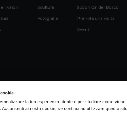
 e i Valori
Scultura
Scopri Ca' del Bosco
ltura
Fotografia
Prenota una visita
o
Eventi
 cookie
ersonalizzare la tua esperienza utente e per studiare come viene
b. Acconsenti ai nostri cookie, se continui ad utilizzare questo sit
IVA 04050710989 VIA ALBANO ZANELLA, 13 25030 ERBUSCO (