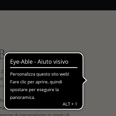
 Bosco
 Zanella annuncia l’istituzione del
ti italiani under 40. L’impegno e
n Heritage.
forte legame che esiste fra l’Arte e
nascimento enologico italiano. Il
n’azione di mecenatismo in grado di