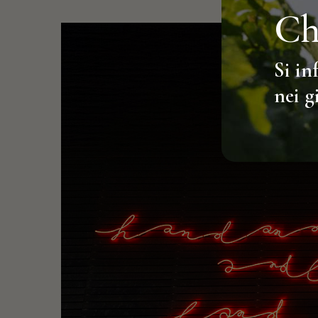
Ch
Si in
nei g