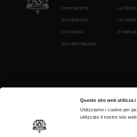
Franciacorta
La Storia
Vini Bianchi
La Vitico
Vini Rossi
Il Metod
Vini del Passato
Questo sito web utilizza i
Utilizziamo i cookie per p
utilizzato il nostro sito we
P.