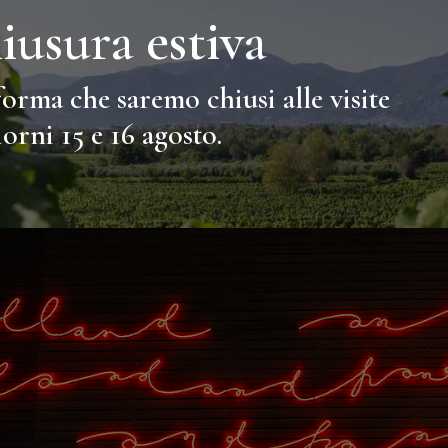
iusura estiva
forma che saremo chiusi alle visite
iorni 15 e 16 agosto.