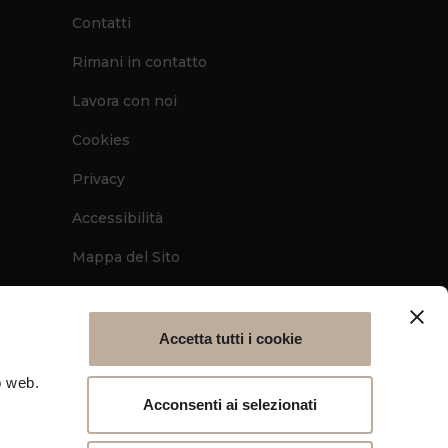
Contatti
Rimani in contatto
Lavora con noi
Cookies
Privacy
Accessibilità
Mappa del Sito
Attivazione procedura
Whistleblowing
Accetta tutti i cookie
o web.
BS)
Acconsenti ai selezionati