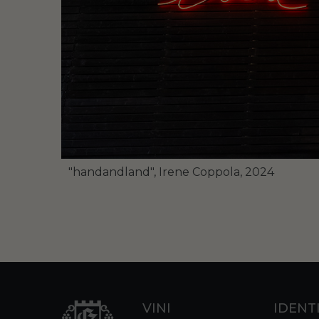
"handandland", Irene Coppola, 2024
VINI
IDENT