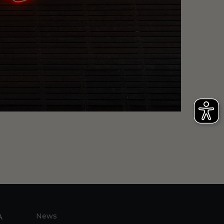
A
News