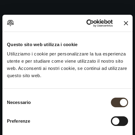
Cuvée Prestige 43- 2018
Skip
to
Navigazione
Prossimo
Cuvée Prestige 42 – 2017
content
articoli
VINI
IDENTITÀ
ARTE
Questo sito web utilizza i cookie
Franciacorta
La Storia e i Valori
Scultura
Utilizziamo i cookie per personalizzare la tua esperienza
Vini Bianchi
La Viticoltura
Fotografia
utente e per studiare come viene utilizzato il nostro sito
Vini Rossi
Il Metodo
web. Acconsenti ai nostri cookie, se continui ad utilizzare
questo sito web.
Vini del Passato
VISITA LA
News
CANTINA
Selezione del consenso
Contatti
Necessario
×
Scopri Ca' del Bosco
Rimani in contatto
Chiusura estiva
Prenota una visita
Lavora con noi
Preferenze
Eventi
Si informa che saremo
Cookies