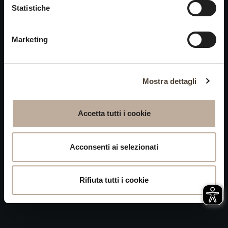
Statistiche
Privacy
chiusi alle visite nei giorni
Accessibilità
15 e 16 agosto.
Marketing
Mappa del Sito
Attivazione
procedura
Mostra dettagli
Whistleblowing
Accetta tutti i cookie
P.IVA 04050710989 VIA ALBANO ZANELLA, 13 25030
ERBUSCO (BS)
Acconsenti ai selezionati
Rifiuta tutti i cookie