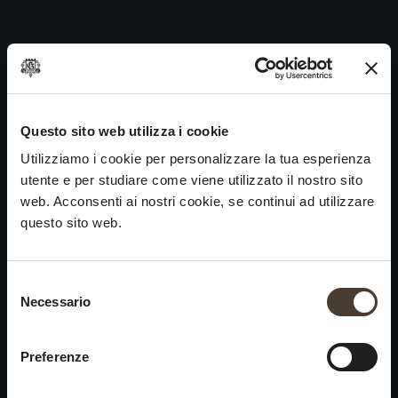
Annamaria Clementi 2010
Skip
to
Navigazione
Precedente:
Vintage Collection Dosage Zéro Noir 2013
content
articoli
Prossimo
Annamaria Clementi 2011
VINI
IDENTITÀ
ARTE
Questo sito web utilizza i cookie
Utilizziamo i cookie per personalizzare la tua esperienza
Franciacorta
La Storia e i Valori
Scultura
utente e per studiare come viene utilizzato il nostro sito
Vini Bianchi
La Viticoltura
Fotografia
web. Acconsenti ai nostri cookie, se continui ad utilizzare
Vini Rossi
Il Metodo
questo sito web.
Vini del Passato
Selezione del consenso
VISITA LA
News
Necessario
×
CANTINA
Contatti
Scopri Ca' del Bosco
Chiusura estiva
Rimani in contatto
Preferenze
Prenota una visita
Lavora con noi
Si informa che saremo
Eventi