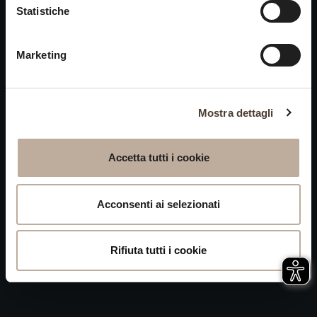
Cookies
Statistiche
chiusi alle visite nei giorni
Privacy
15 e 16 agosto.
Marketing
Accessibilità
Mappa del Sito
Attivazione
Mostra dettagli
procedura
Whistleblowing
Accetta tutti i cookie
P.IVA 04050710989 VIA ALBANO ZANELLA, 13 25030
ERBUSCO (BS)
Acconsenti ai selezionati
Rifiuta tutti i cookie