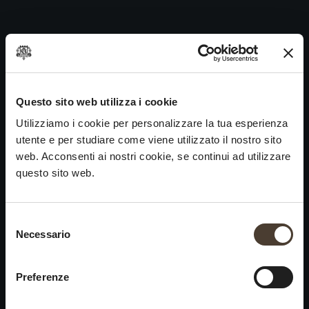
Ca’ del Bosco Rosso 2002
Skip
to
Navigazione
Precedente:
Franciacorta Decennale Millesimato 1996
content
articoli
Prossimo
Elfo – Tutte le annate
VINI
IDENTITÀ
ARTE
Questo sito web utilizza i cookie
Utilizziamo i cookie per personalizzare la tua esperienza
Franciacorta
La Storia e i Valori
Scultura
utente e per studiare come viene utilizzato il nostro sito
Vini Bianchi
La Viticoltura
Fotografia
web. Acconsenti ai nostri cookie, se continui ad utilizzare
Vini Rossi
Il Metodo
questo sito web.
Vini del Passato
Selezione del consenso
VISITA LA
News
Necessario
×
CANTINA
Contatti
Scopri Ca' del Bosco
Chiusura estiva
Rimani in contatto
Preferenze
Prenota una visita
Lavora con noi
Si informa che saremo
Eventi