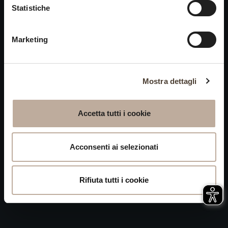
Cookies
Statistiche
chiusi alle visite nei giorni
Privacy
15 e 16 agosto.
Marketing
Accessibilità
Mappa del Sito
Attivazione
Mostra dettagli
procedura
Whistleblowing
Accetta tutti i cookie
P.IVA 04050710989 VIA ALBANO ZANELLA, 13 25030
ERBUSCO (BS)
Acconsenti ai selezionati
Rifiuta tutti i cookie