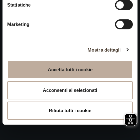
Cookies
Statistiche
chiusi alle visite nei giorni
Privacy
15 e 16 agosto.
Marketing
Accessibilità
Mappa del Sito
Attivazione
Mostra dettagli
procedura
Whistleblowing
Accetta tutti i cookie
P.IVA 04050710989 VIA ALBANO ZANELLA, 13 25030
ERBUSCO (BS)
Acconsenti ai selezionati
Rifiuta tutti i cookie