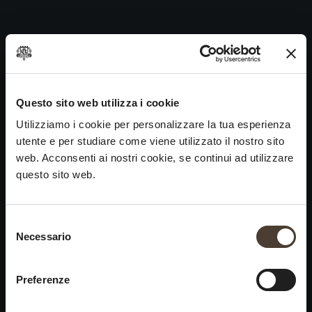
Carmenero 2000
Skip
to
Navigazione
Precedente:
Carmenero 2001
content
articoli
Prossimo
Carmenero 1999
VINI
IDENTITÀ
ARTE
Questo sito web utilizza i cookie
Utilizziamo i cookie per personalizzare la tua esperienza
Franciacorta
La Storia e i Valori
Scultura
utente e per studiare come viene utilizzato il nostro sito
Vini Bianchi
La Viticoltura
Fotografia
web. Acconsenti ai nostri cookie, se continui ad utilizzare
Vini Rossi
Il Metodo
questo sito web.
Vini del Passato
Selezione del consenso
VISITA LA
News
Necessario
×
CANTINA
Contatti
Scopri Ca' del Bosco
Chiusura estiva
Rimani in contatto
Preferenze
Prenota una visita
Lavora con noi
Si informa che saremo
Eventi