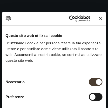
Carmenero 2007
Skip
to
Navigazione
Precedente:
Carmenero 2008
content
articoli
Prossimo
Carmenero 2006
VINI
IDENTITÀ
ARTE
Questo sito web utilizza i cookie
Utilizziamo i cookie per personalizzare la tua esperienza
Franciacorta
La Storia e i Valori
Scultura
utente e per studiare come viene utilizzato il nostro sito
Vini Bianchi
La Viticoltura
Fotografia
web. Acconsenti ai nostri cookie, se continui ad utilizzare
Vini Rossi
Il Metodo
questo sito web.
Vini del Passato
Selezione del consenso
VISITA LA
News
Necessario
×
CANTINA
Contatti
Scopri Ca' del Bosco
Chiusura estiva
Rimani in contatto
Preferenze
Prenota una visita
Lavora con noi
Si informa che saremo
Eventi