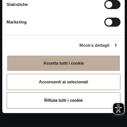
Cookies
Statistiche
chiusi alle visite nei giorni
Privacy
15 e 16 agosto.
Marketing
Accessibilità
Mappa del Sito
Attivazione
Mostra dettagli
procedura
Whistleblowing
Accetta tutti i cookie
P.IVA 04050710989 VIA ALBANO ZANELLA, 13 25030
ERBUSCO (BS)
Acconsenti ai selezionati
Rifiuta tutti i cookie