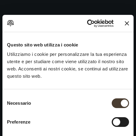
Carmenero 2010
Skip
to
Navigazione
Precedente:
Carmenero 2011
content
articoli
Prossimo
Carmenero 2009
VINI
IDENTITÀ
ARTE
Questo sito web utilizza i cookie
Utilizziamo i cookie per personalizzare la tua esperienza
Franciacorta
La Storia e i Valori
Scultura
utente e per studiare come viene utilizzato il nostro sito
Vini Bianchi
La Viticoltura
Fotografia
web. Acconsenti ai nostri cookie, se continui ad utilizzare
Vini Rossi
Il Metodo
questo sito web.
Vini del Passato
Selezione del consenso
VISITA LA
News
Necessario
×
CANTINA
Contatti
Scopri Ca' del Bosco
Chiusura estiva
Rimani in contatto
Preferenze
Prenota una visita
Lavora con noi
Si informa che saremo
Eventi