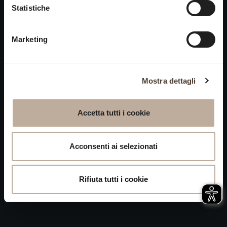
Cookies
Statistiche
chiusi alle visite nei giorni
Privacy
15 e 16 agosto.
Marketing
Accessibilità
Mappa del Sito
Attivazione
Mostra dettagli
procedura
Whistleblowing
Accetta tutti i cookie
P.IVA 04050710989 VIA ALBANO ZANELLA, 13 25030
ERBUSCO (BS)
Acconsenti ai selezionati
Rifiuta tutti i cookie