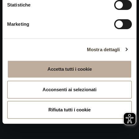
Cookies
Statistiche
chiusi alle visite nei giorni
Privacy
15 e 16 agosto.
Marketing
Accessibilità
Mappa del Sito
Attivazione
Mostra dettagli
procedura
Whistleblowing
Accetta tutti i cookie
P.IVA 04050710989 VIA ALBANO ZANELLA, 13 25030
ERBUSCO (BS)
Acconsenti ai selezionati
Rifiuta tutti i cookie