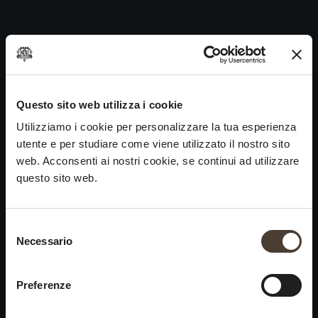
Bianco Franciacorta DOC 1989
Skip
to
Navigazione
Precedente:
Bianco Franciacorta DOC 1988
content
articoli
Prossimo
Bianco Franciacorta DOC 1990
VINI
IDENTITÀ
ARTE
Questo sito web utilizza i cookie
Utilizziamo i cookie per personalizzare la tua esperienza
Franciacorta
La Storia e i Valori
Scultura
utente e per studiare come viene utilizzato il nostro sito
Vini Bianchi
La Viticoltura
Fotografia
web. Acconsenti ai nostri cookie, se continui ad utilizzare
Vini Rossi
Il Metodo
questo sito web.
Vini del Passato
Selezione del consenso
VISITA LA
News
Necessario
×
CANTINA
Contatti
Scopri Ca' del Bosco
Chiusura estiva
Rimani in contatto
Preferenze
Prenota una visita
Lavora con noi
Si informa che saremo
Eventi