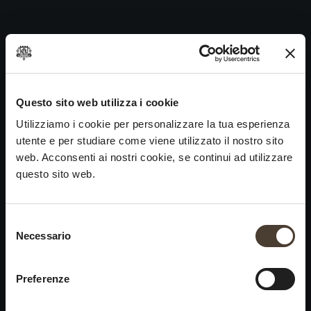
Bianco Franciacorta DOC 1993
Skip
to
Navigazione
Precedente:
Bianco Franciacorta DOC 1992
content
articoli
Prossimo
Bianco Franciacorta DOC 1994
VINI
IDENTITÀ
ARTE
Questo sito web utilizza i cookie
Utilizziamo i cookie per personalizzare la tua esperienza
Franciacorta
La Storia e i Valori
Scultura
utente e per studiare come viene utilizzato il nostro sito
Vini Bianchi
La Viticoltura
Fotografia
web. Acconsenti ai nostri cookie, se continui ad utilizzare
Vini Rossi
Il Metodo
questo sito web.
Vini del Passato
Selezione del consenso
VISITA LA
News
Necessario
×
CANTINA
Contatti
Scopri Ca' del Bosco
Chiusura estiva
Rimani in contatto
Preferenze
Prenota una visita
Lavora con noi
Si informa che saremo
Eventi