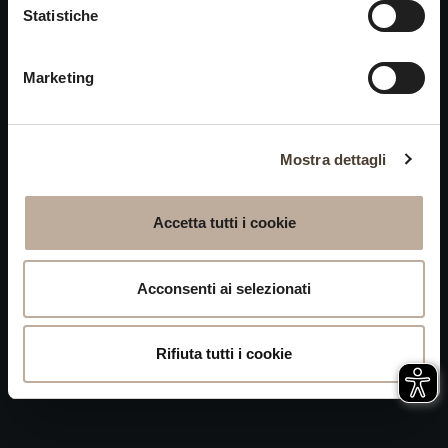
Cookies
Statistiche
chiusi alle visite nei giorni
Privacy
15 e 16 agosto.
Marketing
Accessibilità
Mappa del Sito
Attivazione
Mostra dettagli
procedura
Whistleblowing
Accetta tutti i cookie
P.IVA 04050710989 VIA ALBANO ZANELLA, 13 25030
ERBUSCO (BS)
Acconsenti ai selezionati
Rifiuta tutti i cookie