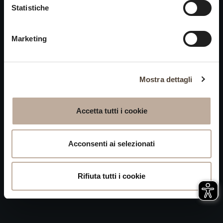
Cookies
Statistiche
chiusi alle visite nei giorni
Privacy
15 e 16 agosto.
Marketing
Accessibilità
Mappa del Sito
Attivazione
Mostra dettagli
procedura
Whistleblowing
Accetta tutti i cookie
P.IVA 04050710989 VIA ALBANO ZANELLA, 13 25030
ERBUSCO (BS)
Acconsenti ai selezionati
Rifiuta tutti i cookie