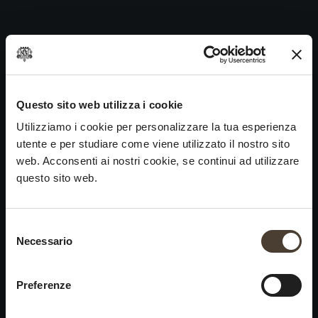
Cuvée Prestige Edizione R.S. 31
Skip
to
Navigazione
Precedente:
Cuvée Prestige Edizione R.S. 32
content
articoli
Prossimo
Cuvée Prestige Edizione R.S. 30
VINI
IDENTITÀ
ARTE
Questo sito web utilizza i cookie
Utilizziamo i cookie per personalizzare la tua esperienza
Franciacorta
La Storia e i Valori
Scultura
utente e per studiare come viene utilizzato il nostro sito
Vini Bianchi
La Viticoltura
Fotografia
web. Acconsenti ai nostri cookie, se continui ad utilizzare
Vini Rossi
Il Metodo
questo sito web.
Vini del Passato
Selezione del consenso
VISITA LA
News
Necessario
×
CANTINA
Contatti
Scopri Ca' del Bosco
Chiusura estiva
Rimani in contatto
Preferenze
Prenota una visita
Lavora con noi
Si informa che saremo
Eventi