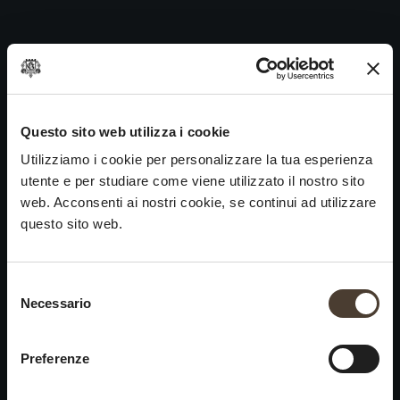
Franciacorta Rosso DOC 1988
Skip
to
Navigazione
Precedente:
Franciacorta Rosso DOC 1987
content
articoli
Prossimo
Franciacorta Rosso DOC 1989
VINI
IDENTITÀ
ARTE
Questo sito web utilizza i cookie
Utilizziamo i cookie per personalizzare la tua esperienza
Franciacorta
La Storia e i Valori
Scultura
utente e per studiare come viene utilizzato il nostro sito
Vini Bianchi
La Viticoltura
Fotografia
web. Acconsenti ai nostri cookie, se continui ad utilizzare
Vini Rossi
Il Metodo
questo sito web.
Vini del Passato
Selezione del consenso
VISITA LA
News
Necessario
×
CANTINA
Contatti
Scopri Ca' del Bosco
Chiusura estiva
Rimani in contatto
Preferenze
Prenota una visita
Lavora con noi
Si informa che saremo
Eventi