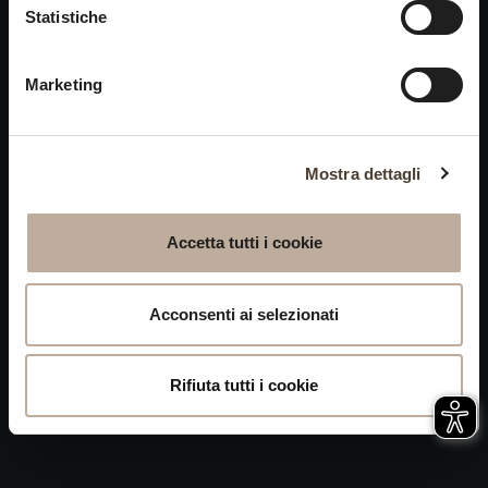
Cookies
Statistiche
chiusi alle visite nei giorni
Privacy
15 e 16 agosto.
Marketing
Accessibilità
Mappa del Sito
Attivazione
Mostra dettagli
procedura
Whistleblowing
Accetta tutti i cookie
P.IVA 04050710989 VIA ALBANO ZANELLA, 13 25030
ERBUSCO (BS)
Acconsenti ai selezionati
Rifiuta tutti i cookie