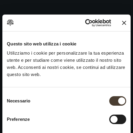
Maurizio Zanella 1984
Skip
to
Navigazione
Precedente:
Maurizio Zanella 1985
content
articoli
Prossimo
Maurizio Zanella 1983
VINI
IDENTITÀ
ARTE
Questo sito web utilizza i cookie
Utilizziamo i cookie per personalizzare la tua esperienza
Franciacorta
La Storia e i Valori
Scultura
utente e per studiare come viene utilizzato il nostro sito
Vini Bianchi
La Viticoltura
Fotografia
web. Acconsenti ai nostri cookie, se continui ad utilizzare
Vini Rossi
Il Metodo
questo sito web.
Vini del Passato
Selezione del consenso
VISITA LA
News
Necessario
×
CANTINA
Contatti
Scopri Ca' del Bosco
Chiusura estiva
Rimani in contatto
Preferenze
Prenota una visita
Lavora con noi
Si informa che saremo
Eventi