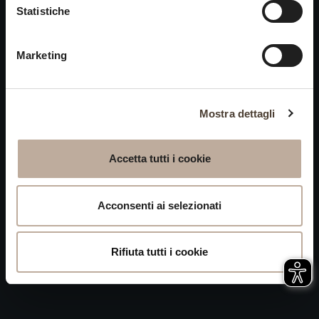
Cookies
Statistiche
chiusi alle visite nei giorni
Privacy
15 e 16 agosto.
Marketing
Accessibilità
Mappa del Sito
Attivazione
Mostra dettagli
procedura
Whistleblowing
Accetta tutti i cookie
P.IVA 04050710989 VIA ALBANO ZANELLA, 13 25030
ERBUSCO (BS)
Acconsenti ai selezionati
Rifiuta tutti i cookie