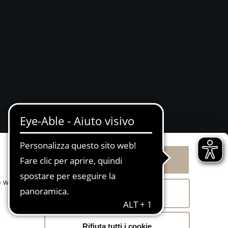
Attivazione procedura
Whistleblowing
BS)
Accetta tutti i cookie
o web.
Acconsenti ai selezionati
Rifiuta tutti i cookie