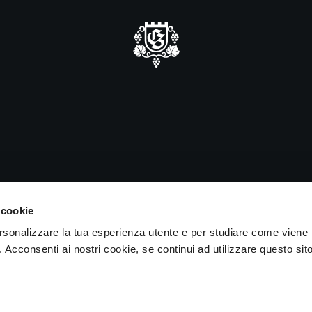
iusura estiva
forma che saremo chiusi alle visite
iorni 15 e 16 agosto.
IVA 04050710989 VIA ALBANO ZANELLA, 13 25030 ERBUSCO (
 cookie
ersonalizzare la tua esperienza utente e per studiare come viene
b. Acconsenti ai nostri cookie, se continui ad utilizzare questo sit