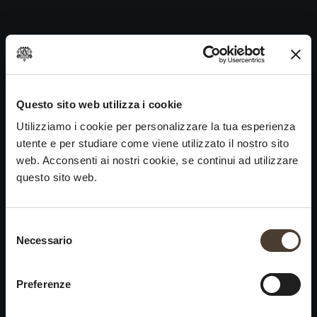
Vintage Collection Brut 1998
Skip
to
Navigazione
Precedente:
Vintage Collection Brut 1999
content
articoli
Prossimo
Vintage Collection Brut 1997
VINI
IDENTITÀ
ARTE
Questo sito web utilizza i cookie
Utilizziamo i cookie per personalizzare la tua esperienza
Franciacorta
La Storia e i Valori
Scultura
utente e per studiare come viene utilizzato il nostro sito
Vini Bianchi
La Viticoltura
Fotografia
web. Acconsenti ai nostri cookie, se continui ad utilizzare
Vini Rossi
Il Metodo
questo sito web.
Vini del Passato
Selezione del consenso
VISITA LA
News
Necessario
×
CANTINA
Contatti
Scopri Ca' del Bosco
Chiusura estiva
Rimani in contatto
Preferenze
Prenota una visita
Lavora con noi
Si informa che saremo
Eventi