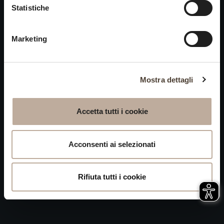
Cookies
Statistiche
chiusi alle visite nei giorni
Privacy
15 e 16 agosto.
Marketing
Accessibilità
Mappa del Sito
Attivazione
Mostra dettagli
procedura
Whistleblowing
Accetta tutti i cookie
P.IVA 04050710989 VIA ALBANO ZANELLA, 13 25030
ERBUSCO (BS)
Acconsenti ai selezionati
Rifiuta tutti i cookie