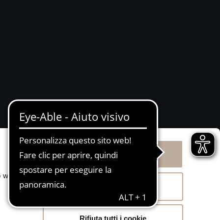
Attivazione procedura
Whistleblowing
BS)
Accetta tutti i cookie
o web.
Acconsenti ai selezionati
Rifiuta tutti i cookie