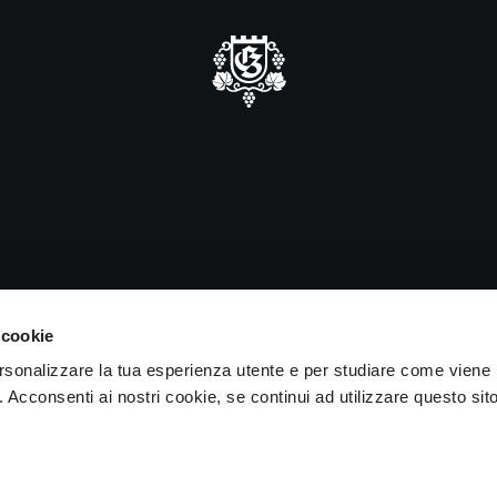
iusura estiva
forma che saremo chiusi alle visite
iorni 15 e 16 agosto.
IVA 04050710989 VIA ALBANO ZANELLA, 13 25030 ERBUSCO (
 cookie
ersonalizzare la tua esperienza utente e per studiare come viene
b. Acconsenti ai nostri cookie, se continui ad utilizzare questo sit