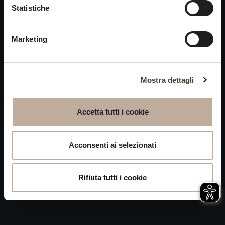
Cookies
Statistiche
chiusi alle visite nei giorni
Privacy
15 e 16 agosto.
Marketing
Accessibilità
Mappa del Sito
Attivazione
Mostra dettagli
procedura
Whistleblowing
Accetta tutti i cookie
P.IVA 04050710989 VIA ALBANO ZANELLA, 13 25030
ERBUSCO (BS)
Acconsenti ai selezionati
Rifiuta tutti i cookie