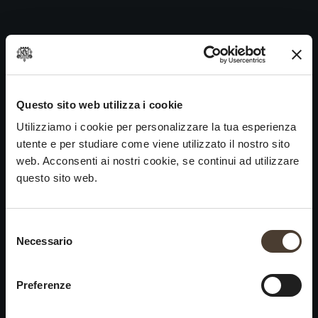
Vintage Collection Satèn 2003
Skip
to
Navigazione
Precedente:
Vintage Collection Satèn 2004
content
articoli
Prossimo
Vintage Collection Satèn 2002
VINI
IDENTITÀ
ARTE
Questo sito web utilizza i cookie
Utilizziamo i cookie per personalizzare la tua esperienza
Franciacorta
La Storia e i Valori
Scultura
utente e per studiare come viene utilizzato il nostro sito
Vini Bianchi
La Viticoltura
Fotografia
web. Acconsenti ai nostri cookie, se continui ad utilizzare
Vini Rossi
Il Metodo
questo sito web.
Vini del Passato
Selezione del consenso
VISITA LA
News
Necessario
×
CANTINA
Contatti
Scopri Ca' del Bosco
Chiusura estiva
Rimani in contatto
Preferenze
Prenota una visita
Lavora con noi
Si informa che saremo
Eventi