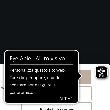
Attivazione procedura
Whistleblowing
BS)
Accetta tutti i cookie
o web.
Acconsenti ai selezionati
Rifiuta tutti i cookie