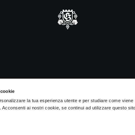
iusura estiva
forma che saremo chiusi alle visite
iorni 15 e 16 agosto.
IVA 04050710989 VIA ALBANO ZANELLA, 13 25030 ERBUSCO (
 cookie
ersonalizzare la tua esperienza utente e per studiare come viene
b. Acconsenti ai nostri cookie, se continui ad utilizzare questo sit