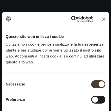
Vini Rossi
Skip
to
Navigazione
Precedente:
Vini Bianchi
content
articoli
Prossimo
Etichette Storiche
VINI
IDENTITÀ
ARTE
Questo sito web utilizza i cookie
Utilizziamo i cookie per personalizzare la tua esperienza
Franciacorta
La Storia e i Valori
Scultura
utente e per studiare come viene utilizzato il nostro sito
Vini Bianchi
La Viticoltura
Fotografia
web. Acconsenti ai nostri cookie, se continui ad utilizzare
Vini Rossi
Il Metodo
questo sito web.
Vini del Passato
Selezione del consenso
VISITA LA
News
Necessario
×
CANTINA
Contatti
Scopri Ca' del Bosco
Chiusura estiva
Rimani in contatto
Preferenze
Prenota una visita
Lavora con noi
Si informa che saremo
Eventi