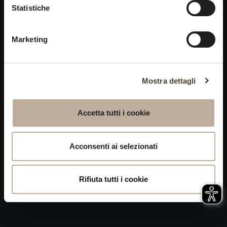
Cookies
Statistiche
chiusi alle visite nei giorni
Privacy
15 e 16 agosto.
Marketing
Accessibilità
Mappa del Sito
Attivazione
Mostra dettagli
procedura
Whistleblowing
Accetta tutti i cookie
P.IVA 04050710989 VIA ALBANO ZANELLA, 13 25030
ERBUSCO (BS)
Acconsenti ai selezionati
Rifiuta tutti i cookie