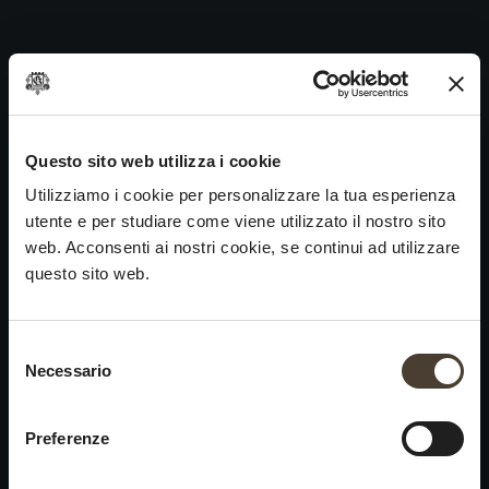
Chardonnay 1994
Skip
to
Navigazione
Precedente:
Chardonnay 1995
content
articoli
Prossimo
Chardonnay 1993
VINI
IDENTITÀ
ARTE
Questo sito web utilizza i cookie
Utilizziamo i cookie per personalizzare la tua esperienza
Franciacorta
La Storia e i Valori
Scultura
utente e per studiare come viene utilizzato il nostro sito
Vini Bianchi
La Viticoltura
Fotografia
web. Acconsenti ai nostri cookie, se continui ad utilizzare
Vini Rossi
Il Metodo
questo sito web.
Vini del Passato
Selezione del consenso
VISITA LA
News
Necessario
×
CANTINA
Contatti
Scopri Ca' del Bosco
Chiusura estiva
Rimani in contatto
Preferenze
Prenota una visita
Lavora con noi
Si informa che saremo
Eventi