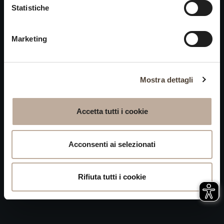
Cookies
Statistiche
chiusi alle visite nei giorni
Privacy
15 e 16 agosto.
Marketing
Accessibilità
Mappa del Sito
Attivazione
Mostra dettagli
procedura
Whistleblowing
Accetta tutti i cookie
P.IVA 04050710989 VIA ALBANO ZANELLA, 13 25030
ERBUSCO (BS)
Acconsenti ai selezionati
Rifiuta tutti i cookie