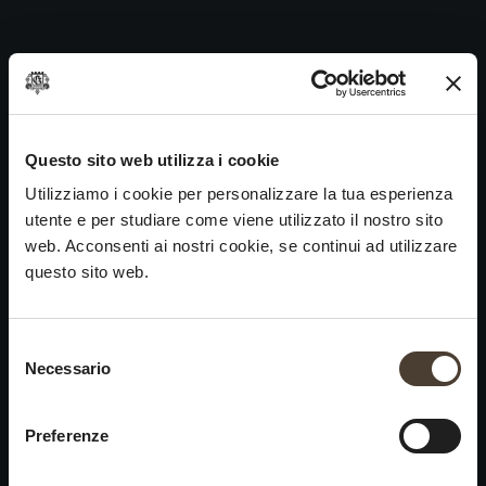
Chardonnay 1995
Skip
to
Navigazione
Precedente:
Chardonnay 1996
content
articoli
Prossimo
Chardonnay 1994
VINI
IDENTITÀ
ARTE
Questo sito web utilizza i cookie
Utilizziamo i cookie per personalizzare la tua esperienza
Franciacorta
La Storia e i Valori
Scultura
utente e per studiare come viene utilizzato il nostro sito
Vini Bianchi
La Viticoltura
Fotografia
web. Acconsenti ai nostri cookie, se continui ad utilizzare
Vini Rossi
Il Metodo
questo sito web.
Vini del Passato
Selezione del consenso
VISITA LA
News
Necessario
×
CANTINA
Contatti
Scopri Ca' del Bosco
Chiusura estiva
Rimani in contatto
Preferenze
Prenota una visita
Lavora con noi
Si informa che saremo
Eventi