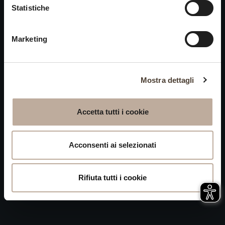
Cookies
Statistiche
chiusi alle visite nei giorni
Privacy
15 e 16 agosto.
Marketing
Accessibilità
Mappa del Sito
Attivazione
Mostra dettagli
procedura
Whistleblowing
Accetta tutti i cookie
P.IVA 04050710989 VIA ALBANO ZANELLA, 13 25030
ERBUSCO (BS)
Acconsenti ai selezionati
Rifiuta tutti i cookie